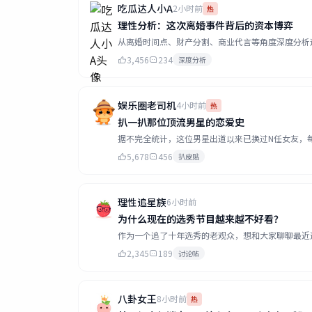
吃瓜达人小A
2小时前
热
理性分析：这次离婚事件背后的资本博弈
从离婚时间点、财产分割、商业代言等角度深度分析这
3,456
234
深度分析
娱乐圈老司机
4小时前
热
扒一扒那位顶流男星的恋爱史
据不完全统计，这位男星出道以来已换过N任女友，每一
5,678
456
扒皮贴
理性追星族
6小时前
为什么现在的选秀节目越来越不好看？
作为一个追了十年选秀的老观众，想和大家聊聊最近选
2,345
189
讨论帖
八卦女王
8小时前
热