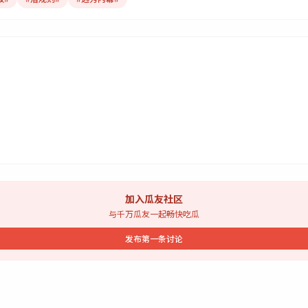
加入瓜友社区
与千万瓜友一起畅快吃瓜
发布第一条讨论