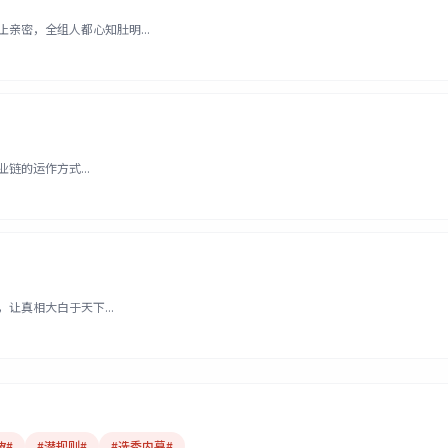
亲密，全组人都心知肚明...
链的运作方式...
让真相大白于天下...
波#
#潜规则#
#选秀内幕#