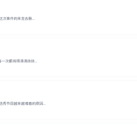
次事件的来龙去脉...
次都闹得沸沸扬扬...
秀节目越来越难看的原因...