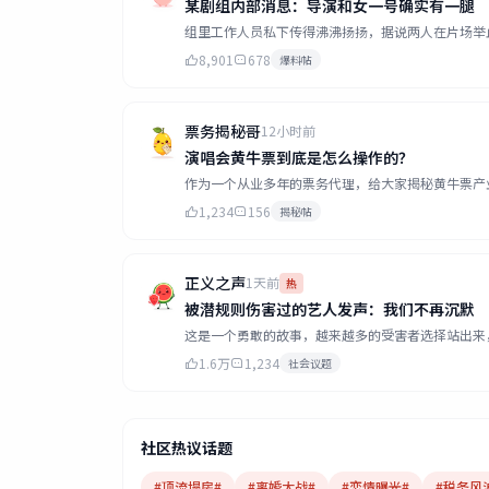
某剧组内部消息：导演和女一号确实有一腿
组里工作人员私下传得沸沸扬扬，据说两人在片场举止
8,901
678
爆料帖
票务揭秘哥
12小时前
演唱会黄牛票到底是怎么操作的？
作为一个从业多年的票务代理，给大家揭秘黄牛票产业
1,234
156
揭秘帖
正义之声
1天前
热
被潜规则伤害过的艺人发声：我们不再沉默
这是一个勇敢的故事，越来越多的受害者选择站出来，
1.6万
1,234
社会议题
社区热议话题
#顶流塌房#
#离婚大战#
#恋情曝光#
#税务风