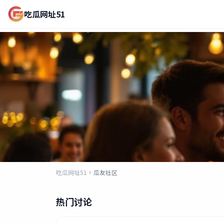
吃瓜网址51
吃瓜网址51瓜友社区
吃瓜网址51
瓜友社区
汇聚最热娱乐话题讨论，与千万瓜友一起围观娱乐圈最新动态
热门讨论